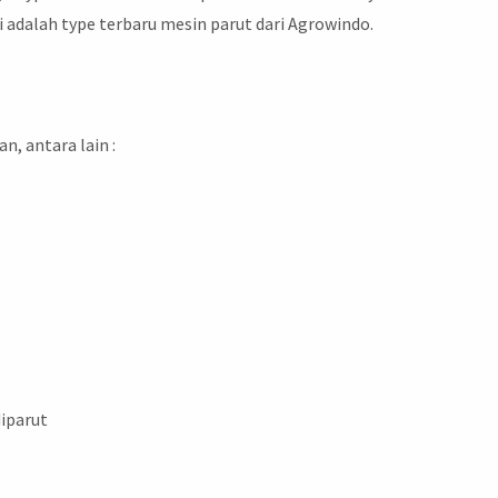
i adalah type terbaru mesin parut dari Agrowindo.
i
, antara lain :
diparut