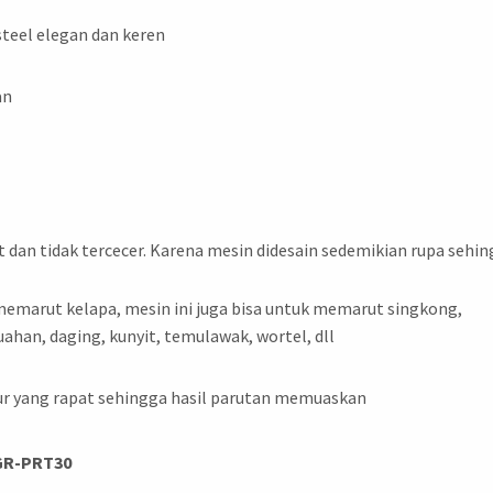
steel elegan dan keren
an
 dan tidak tercecer. Karena mesin didesain sedemikian rupa sehi
 memarut kelapa, mesin ini juga bisa untuk memarut singkong,
ahan, daging, kunyit, temulawak, wortel, dll
tur yang rapat sehingga hasil parutan memuaskan
AGR-PRT30