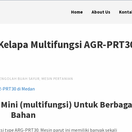
Home
About Us
Konta
Kelapa Multifungsi AGR-PRT3
PENGOLAH BUAH SAYUR
,
MESIN PERTANIAN
Mini (multifungsi) Untuk Berbaga
Bahan
si type ARG-PRT30. Mesin parut ini memiliki banyak sekali