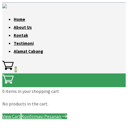
Home
About Us
Kontak
Testimoni
Alamat Cabang
0
0 items
in your shopping cart
No products in the cart.
View Cart
Konfirmasi Pesanan