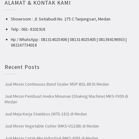
ALAMAT & KONTAK KAMI
Showroom : Jl. Setiabudi No. 275 C Tanjungsari, Medan
Telp : 061- 8201918
Hp / WhatsApp : 081314025406 | 081314025405 | 081384196933 |
082167734018
Recent Posts
Jual Mesin Continuous Band Sealer MSP-BSL-88 Di Medan
Jual Mesin Pembuat Aneka Minuman (Shaking Machine) MKS-YX09 di
Medan
Jual Meja Kerja Stainless (WTS-182) di Medan
Jual Mesin Vegetable Cutter (MKS-VG23B) di Medan
Jual Mesin Cetak Mie Industrial (MKS-800) di Medan