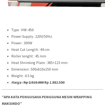
Type : HW-450
Power Supply : 220V/50Hz
Power : 300W
Heat Cut Length : 44 cm
Roller lenght : 45 mm
Heat Shrinking Plate : 385×123 mm
Dimension : 500x610x150 mm
Weight : 6.5 kg
Harga
:
Rp 2.510.000
Rp 1.882.500
“APA KATA PENGUSAHA PENGGUNA
MESIN WRAPPING
MAKSINDO”