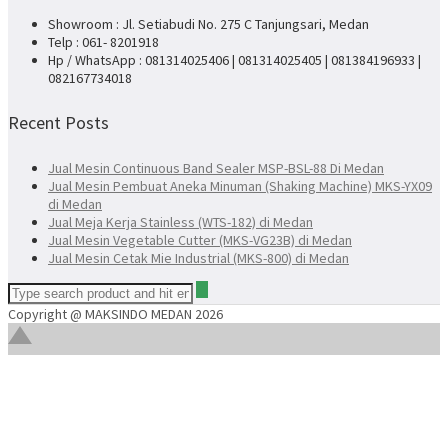
Showroom : Jl. Setiabudi No. 275 C Tanjungsari, Medan
Telp : 061- 8201918
Hp / WhatsApp : 081314025406 | 081314025405 | 081384196933 |
082167734018
Recent Posts
Jual Mesin Continuous Band Sealer MSP-BSL-88 Di Medan
Jual Mesin Pembuat Aneka Minuman (Shaking Machine) MKS-YX09
di Medan
Jual Meja Kerja Stainless (WTS-182) di Medan
Jual Mesin Vegetable Cutter (MKS-VG23B) di Medan
Jual Mesin Cetak Mie Industrial (MKS-800) di Medan
Copyright @ MAKSINDO MEDAN 2026