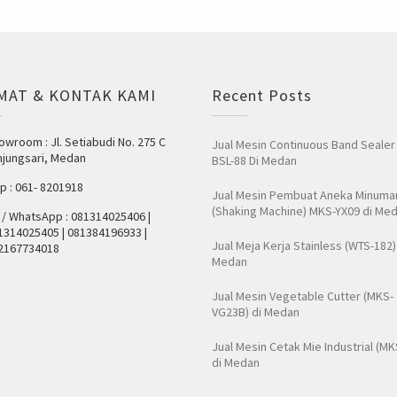
MAT & KONTAK KAMI
Recent Posts
owroom : Jl. Setiabudi No. 275 C
Jual Mesin Continuous Band Sealer
njungsari, Medan
BSL-88 Di Medan
lp : 061- 8201918
Jual Mesin Pembuat Aneka Minuma
(Shaking Machine) MKS-YX09 di Me
 / WhatsApp : 081314025406 |
1314025405 | 081384196933 |
Jual Meja Kerja Stainless (WTS-182)
2167734018
Medan
Jual Mesin Vegetable Cutter (MKS-
VG23B) di Medan
Jual Mesin Cetak Mie Industrial (MK
di Medan