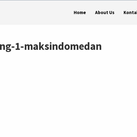
Home
About Us
Konta
sang-1-maksindomedan