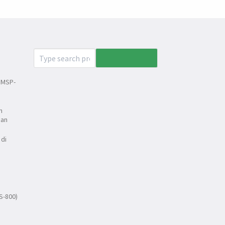
 MSP-
n
dan
 di
S-800)