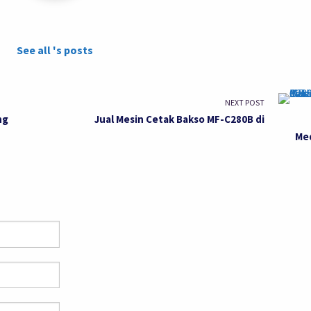
See all 's posts
NEXT POST
ng
Jual Mesin Cetak Bakso MF-C280B di
Me