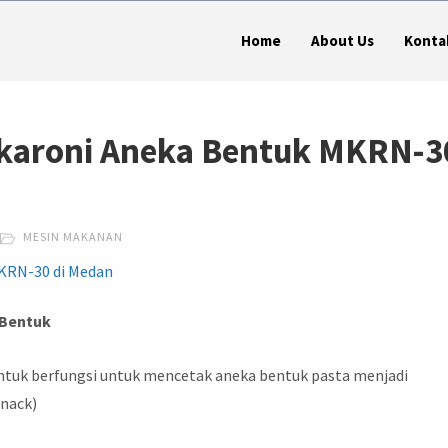
Home
About Us
Konta
akaroni Aneka Bentuk MKRN-3
MESIN MAKANAN
 Bentuk
ntuk berfungsi untuk mencetak aneka bentuk pasta menjadi
snack)