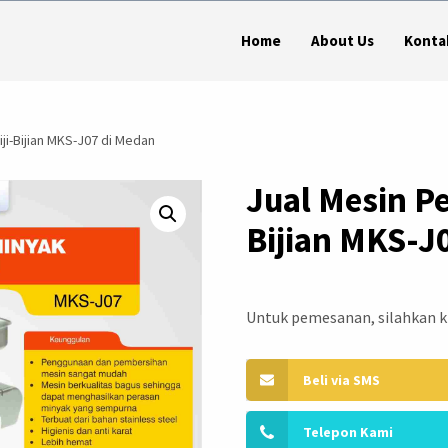
Home
About Us
Konta
ji-Bijian MKS-J07 di Medan
Jual Mesin Pe
Bijian MKS-J
Untuk pemesanan, silahkan kl
Beli via SMS
Telepon Kami