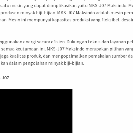
h satu mesin yang dapat diimplikasikan yaitu MKS-J07 Maksindo. 
produsen minyak biji-bijian. MKS-J07 Maksindo adalah mesin peme
anan. Mesin ini mempunyai kapasitas produksi yang fleksibel, de
menggunakan energi secara efisien. Dukungan teknis dan layanan p
 semua keutamaan ini, MKS-J07 Maksindo merupakan pilihan yang
jaga kualitas produk, dan mengoptimalkan pemakaian sumber daya
an dalam pengolahan minyak biji-bijian.
S-J07