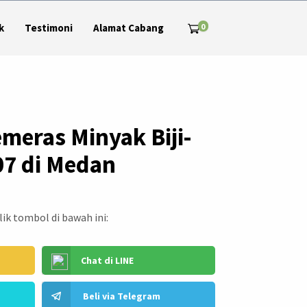
0
k
Testimoni
Alamat Cabang
meras Minyak Biji-
07 di Medan
ik tombol di bawah ini:
Chat di LINE
Beli via Telegram