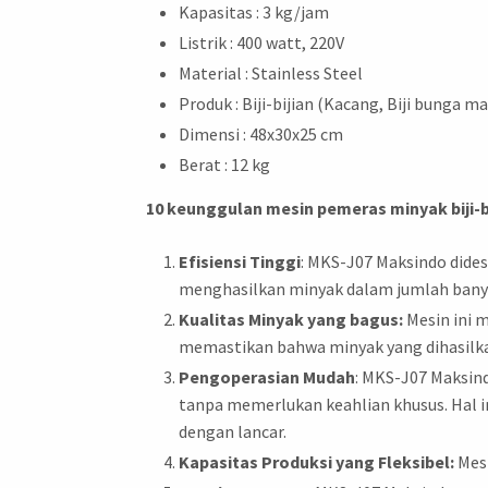
Kapasitas : 3 kg/jam
Listrik : 400 watt, 220V
Material : Stainless Steel
Produk : Biji-bijian (Kacang, Biji bunga ma
Dimensi : 48x30x25 cm
Berat : 12 kg
10 keunggulan mesin pemeras minyak biji-b
Efisiensi Tinggi
: MKS-J07 Maksindo dides
menghasilkan minyak dalam jumlah banya
Kualitas Minyak yang bagus:
Mesin ini 
memastikan bahwa minyak yang dihasilkan
Pengoperasian Mudah
: MKS-J07 Maksin
tanpa memerlukan keahlian khusus. Hal 
dengan lancar.
Kapasitas Produksi yang Fleksibel:
Mesi