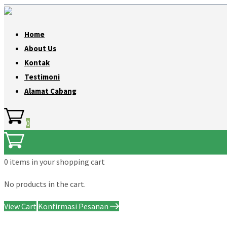
Home
About Us
Kontak
Testimoni
Alamat Cabang
0
0 items
in your shopping cart
No products in the cart.
View Cart
Konfirmasi Pesanan